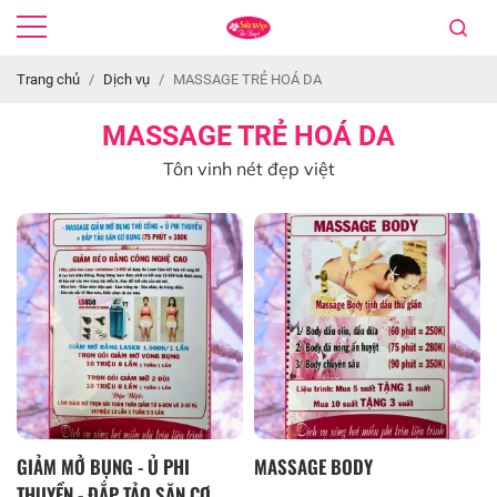
Trang chủ
Dịch vụ
MASSAGE TRẺ HOÁ DA
MASSAGE TRẺ HOÁ DA
Tôn vinh nét đẹp việt
GIẢM MỞ BỤNG - Ủ PHI
MASSAGE BODY
THUYỀN - ĐẮP TẢO SĂN CƠ